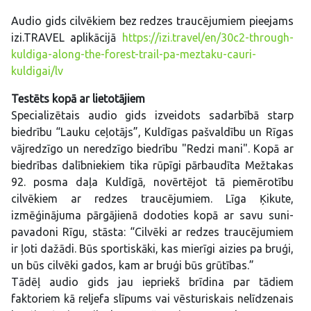
Audio gids cilvēkiem bez redzes traucējumiem pieejams
izi.TRAVEL aplikācijā
https://izi.travel/en/30c2-through-
kuldiga-along-the-forest-trail-pa-meztaku-cauri-
kuldigai/lv
Testēts kopā ar lietotājiem
Specializētais audio gids izveidots sadarbībā starp
biedrību “Lauku ceļotājs”, Kuldīgas pašvaldību un Rīgas
vājredzīgo un neredzīgo biedrību "Redzi mani". Kopā ar
biedrības dalībniekiem tika rūpīgi pārbaudīta Mežtakas
92. posma daļa Kuldīgā, novērtējot tā piemērotību
cilvēkiem ar redzes traucējumiem. Līga Ķikute,
izmēģinājuma pārgājienā dodoties kopā ar savu suni-
pavadoni Rīgu, stāsta: “Cilvēki ar redzes traucējumiem
ir ļoti dažādi. Būs sportiskāki, kas mierīgi aizies pa bruģi,
un būs cilvēki gados, kam ar bruģi būs grūtības.”
Tādēļ audio gids jau iepriekš brīdina par tādiem
faktoriem kā reljefa slīpums vai vēsturiskais nelīdzenais