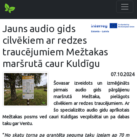
Jauns audio gids
cilvēkiem ar redzes
traucējumiem Mežtakas
maršrutā caur Kuldīgu
07.10.2024
Šovasar izveidots un izmēģināts
pirmais audio gids pārgājienu
maršrutā Mežtaka, pielāgots
cilvēkiem ar redzes traucējumiem. Ar
šo specializēto audio gidu aprīkotais
Mežtakas posms ved cauri Kuldīgas vecpilsētai un pa dabas
taku gar Ventu.
“
No skatu torņa pa grantēta seguma taku izejam ap 70 m