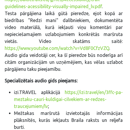
guidelines-acessibility-visually-impaired_lv.pdf
.
Testa pārgājiena laikā gūtā pieredze, ejot kopā ar
biedrības "Redzi mani" dalībniekiem, dokumentēta
video materiālā, kurā iekļauti viņu komentāri par
nepieciešamajiem uzlabojumiem konkrētās maršruta
vietās. Video skatāms saitē:
https://www.youtube.com/watch?v=Vd8F0CfzVZQ
.
Audio gida veidotāji cer, ka šī pieredze būs noderīga arī
citām organizācijām un uzņēmējiem, kas vēlas uzlabot
pārgājienu taku pieejamību.
Specializētais audio gids pieejams:
izi.TRAVEL aplikācijā
https://izi.travel/en/3ffc-pa-
meztaku-cauri-kuldigai-cilvekiem-ar-redzes-
traucejumiem/lv
;
Mežtakas maršrutā izvietotajās informācijas
plāksnītēs, kurās iekļauts Braila raksts un reljefa
burti.