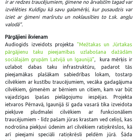
ir ar redzes traucējumiem, ģimene no ārvalstīm tagad var
izvēlēties Kuldīgu kā savu galamērķi, kur pusaudzis var
iziet ar ģimeni maršrutu un noklausīties to t.sk. angļu
valodā”.
Pārgājieni ikvienam
Audiogids izveidots projekta
"Mežtakas un Jūrtakas
pārgājienu taku pieejamības uzlabošana dažādām
sociālajām grupām Latvijā un Igaunijā”
, kura mērķis ir
uzlabot dabas taku infrastruktūru, padarot tās
pieejamākas plašākam sabiedrības lokam, tostarp
cilvēkiem ar kustību traucējumiem, vecāka gadagājuma
cilvēkiem, ģimenēm ar bērniem un citiem, kam var būt
vajadzīgas īpašas pielāgojumu iespējas. Projekta
ietvaros Pērnavā, Igaunijā šī gada vasarā tika izveidota
piekļuve pludmalei cilvēkiem ar funkcionāliem
traucējumiem - līdz pašam jūras krastam ved celiņš, kas
nodrošina piekļuvi ūdenim arī cilvēkiem ratiņkrēslos, kā
arī pieejami speciāli ratiņkrēsli peldēm jūrā. Šāda