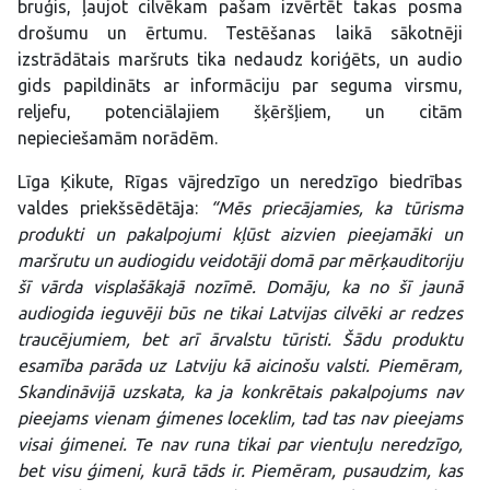
bruģis, ļaujot cilvēkam pašam izvērtēt takas posma
drošumu un ērtumu. Testēšanas laikā sākotnēji
izstrādātais maršruts tika nedaudz koriģēts, un audio
gids papildināts ar informāciju par seguma virsmu,
reljefu, potenciālajiem šķēršļiem, un citām
nepieciešamām norādēm.
Līga Ķikute, Rīgas vājredzīgo un neredzīgo biedrības
valdes priekšsēdētāja:
“Mēs priecājamies, ka tūrisma
produkti un pakalpojumi kļūst aizvien pieejamāki un
maršrutu un audiogidu veidotāji domā par mērķauditoriju
šī vārda visplašākajā nozīmē. Domāju, ka no šī jaunā
audiogida ieguvēji būs ne tikai Latvijas cilvēki ar redzes
traucējumiem, bet arī ārvalstu tūristi. Šādu produktu
esamība parāda uz Latviju kā aicinošu valsti. Piemēram,
Skandināvijā uzskata, ka ja konkrētais pakalpojums nav
pieejams vienam ģimenes loceklim, tad tas nav pieejams
visai ģimenei. Te nav runa tikai par vientuļu neredzīgo,
bet visu ģimeni, kurā tāds ir. Piemēram, pusaudzim, kas