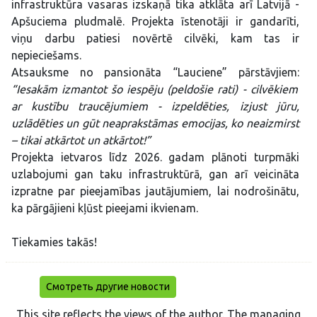
infrastruktūra vasaras izskaņā tika atklāta arī Latvijā -
Apšuciema pludmalē. Projekta īstenotāji ir gandarīti,
viņu darbu patiesi novērtē cilvēki, kam tas ir
nepieciešams.
Atsauksme no pansionāta “Lauciene” pārstāvjiem:
“Iesakām izmantot šo iespēju (peldošie rati) - cilvēkiem
ar kustību traucējumiem - izpeldēties, izjust jūru,
uzlādēties un gūt neaprakstāmas emocijas, ko neaizmirst
– tikai atkārtot un atkārtot!”
Projekta ietvaros līdz 2026. gadam plānoti turpmāki
uzlabojumi gan taku infrastruktūrā, gan arī veicināta
izpratne par pieejamības jautājumiem, lai nodrošinātu,
ka pārgājieni kļūst pieejami ikvienam.
Tiekamies takās!
Смотреть другие новости
This site reflects the views of the author. The managing