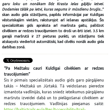
garu loku un nonākam līdz Krasta ielas gājēju ietvei.
Dodamies tālāk pa ietvi, kuras segums ir mūsdienu bruģis
...”
skan audio gida stāstījums, papildu informācijai par Kuldīgas
vēsturiskajām vietām, raksturojot arī iešanas apstākļus. Šis
specializētais gids apraksta arī maršruta gaitu, palīdzot
cilvēkiem ar redzes traucējumiem to droši un ērti iziet. 3.5 km
garajā maršrutā ir 27 pieturas punkti, un stāstījums tiek
atskaņots viedierīcē automātiski, kad cilvēks nonāk audio gida
darbības zonā.
“Pa Mežtaku cauri Kuldīgai cilvēkiem ar redzes
traucējumiem”
Šis ir pirmais specializētais audio gids garo pārgājienu
takās – Mežtakā un Jūrtakā. Tā veidošanas pieredze
izmantota vadlīnijās, kuras sniedz ieteikumus pārgājienu
maršrutu izveidei dabā un to pielāgošanai cilvēkiem ar
redzes traucējumiem. Vadlīnijas pieejamas saitē:
https://baltictrails.eu/g/Res/Accessibility/trail-