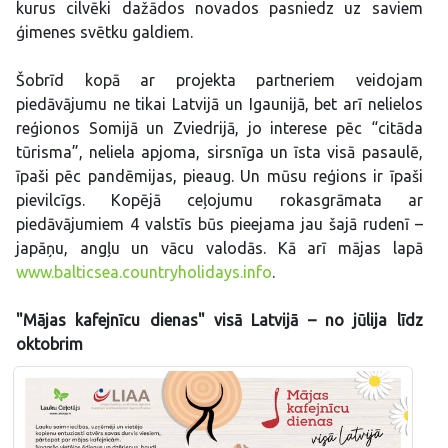
kurus cilvēki dažādos novados pasniedz uz saviem
ģimenes svētku galdiem.
Šobrīd kopā ar projekta partneriem veidojam
piedāvājumu ne tikai Latvijā un Igaunijā, bet arī nelielos
reģionos Somijā un Zviedrijā, jo interese pēc “citāda
tūrisma”, neliela apjoma, sirsnīga un īsta visā pasaulē,
īpaši pēc pandēmijas, pieaug. Un mūsu reģions ir īpaši
pievilcīgs. Kopējā ceļojumu rokasgrāmata ar
piedāvājumiem 4 valstīs būs pieejama jau šajā rudenī –
japāņu, angļu un vācu valodās. Kā arī mājas lapā
www.balticsea.countryholidays.info
.
"Mājas kafejnīcu dienas" visā Latvijā – no jūlija līdz
oktobrim