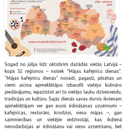
Šogad no jūlija līdz oktobrim dažādās vietās Latvijā –
kopā 32 reģionos – notiek “Mājas kafejnīcu dienas”.
"Mājas kafejnīcu dienās" novadi, pagasti, pilsētas un
ciemi aicina apmeklētājus izbaudīt vietējo kulināro
piedāvājumu, iepazīstot arī to vietējo lauku dzīvesveidu,
tradīcijas un kultūru. Šajās dienās savas durvis ikvienam
apmeklētājam ver gan esoši ēdināšanas uzņēmumi –
kafejnīcas, restorāni, krodziņi, viesu mājas –, gan
saimniecības un vietējie iedzīvotāji, kas ikdienā
nenodarbojas ar ēdināšanu vai viesu uzņemšanu, bet