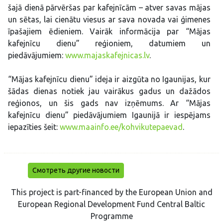
šajā dienā pārvēršas par kafejnīcām – atver savas mājas
un sētas, lai cienātu viesus ar sava novada vai ģimenes
īpašajiem ēdieniem. Vairāk informācija par “Mājas
kafejnīcu dienu” reģioniem, datumiem un
piedāvājumiem:
www.majaskafejnicas.lv
.
“Mājas kafejnīcu dienu” ideja ir aizgūta no Igaunijas, kur
šādas dienas notiek jau vairākus gadus un dažādos
reģionos, un šis gads nav izņēmums. Ar “Mājas
kafejnīcu dienu” piedāvājumiem Igaunijā ir iespējams
iepazīties šeit:
www.maainfo.ee/kohvikutepaevad
.
Смотреть другие новости
This project is part-financed by the European Union and
European Regional Development Fund Central Baltic
Programme