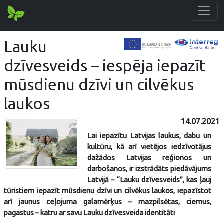
Lauku
dzīvesveids – iespēja iepazīt
mūsdienu dzīvi un cilvēkus
laukos
14.07.2021
Lai iepazītu Latvijas laukus, dabu un
kultūru, kā arī vietējos iedzīvotājus
dažādos Latvijas reģionos un
darbošanos, ir izstrādāts piedāvājums
Latvijā – “Lauku dzīvesveids”, kas ļauj
tūristiem iepazīt mūsdienu dzīvi un cilvēkus laukos, iepazīstot
arī jaunus ceļojuma galamērķus – mazpilsētas, ciemus,
pagastus – katru ar savu Lauku dzīvesveida identitāti