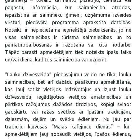
galamērķi – tuvāko šarmanto pilsētiņu, ciematu vai
pagastu, informācija, kur saimniecība atrodas,
iepazīstina ar saimnieku ģimeni, uzņēmuma izveides
vēsturi, piedāvātā programma aprakstīta darbībās.
Noteikti ir nepieciešama iepriekšējā pieteikšanās, jo ne
visas saimniecības ir tūrisma saimniecības un to
pamatnodarbošanās ir ražošana vai cita nodarbe.
Tāpēc parasti apmeklētājiem tiek noteikts īpašs laiks
un/vai diena, kad tos saimniecība var uzņemt.
“Lauku dzīvesveida” piedāvājumu veido ne tikai lauku
saimniecības, bet arī dažādu pasākumu apmeklēšana,
kas ļauj satikt vietējos iedzīvotājus un izjust lauku
dzīvesveidu, iegādājoties vietējos amatniecības un
pārtikas ražojumus dažādos tirdziņos, kopīgi svinot
gadskārtu vai ražas svētkus ar īpašām tradīcijām,
dziesmām, dejām un svētku ēdieniem. Nu jau par
tradīciju kļuvušas “Mājas kafejnīcu dienas” – kur
apmeklētājiem ļauj nobaudīt vietējos, īpašos ēdienus,