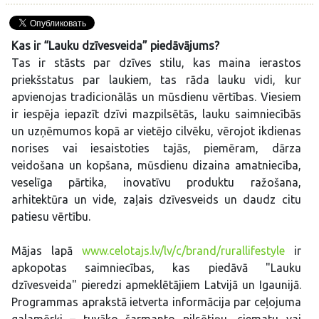
Kas ir “Lauku dzīvesveida” piedāvājums?
Tas ir stāsts par dzīves stilu, kas maina ierastos
priekšstatus par laukiem, tas rāda lauku vidi, kur
apvienojas tradicionālās un mūsdienu vērtības. Viesiem
ir iespēja iepazīt dzīvi mazpilsētās, lauku saimniecībās
un uzņēmumos kopā ar vietējo cilvēku, vērojot ikdienas
norises vai iesaistoties tajās, piemēram, dārza
veidošana un kopšana, mūsdienu dizaina amatniecība,
veselīga pārtika, inovatīvu produktu ražošana,
arhitektūra un vide, zaļais dzīvesveids un daudz citu
patiesu vērtību.
Mājas lapā
www.celotajs.lv/lv/c/brand/rurallifestyle
ir
apkopotas saimniecības, kas piedāvā "Lauku
dzīvesveida" pieredzi apmeklētājiem Latvijā un Igaunijā.
Programmas aprakstā ietverta informācija par ceļojuma