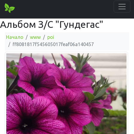
Альбом З/С "Гундегас"
Начало
www
poi
ff8081817f545605017feaf06a140457