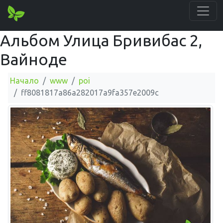
Альбом Улица Бривибас 2,
Вайноде
Начало
www
poi
ff8081817a86a282017a9fa357e2009c