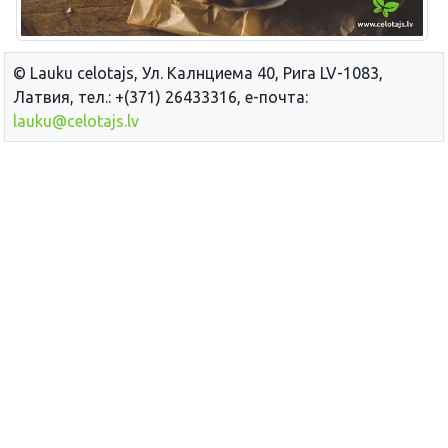
© Lauku сelotajs, Ул. Калнциема 40, Рига LV-1083,
Латвия, тел.: +(371) 26433316, е-почта:
lauku@celotajs.lv