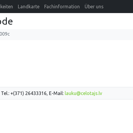
keiten
Landkarte
Fachinformation
Über uns
ode
009c
 Tel.: +(371) 26433316, E-Mail:
lauku@celotajs.lv