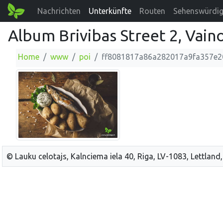
Nachrichten
Unterkünfte
Routen
Sehenswürdig
Album Brivibas Street 2, Vain
Home
www
poi
ff8081817a86a282017a9fa357e2
© Lauku celotajs, Kalnciema iela 40, Riga, LV-1083, Lettland,