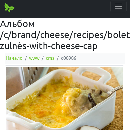
Альбом
/c/brand/cheese/recipes/bolet
zulnės-with-cheese-cap
Начало
www
cms
c00986