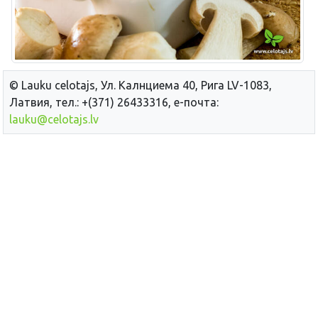
© Lauku сelotajs, Ул. Калнциема 40, Рига LV-1083,
Латвия, тел.: +(371) 26433316, е-почта:
lauku@celotajs.lv