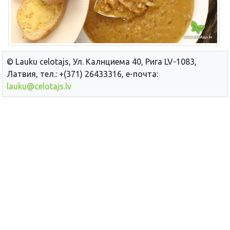
© Lauku сelotajs, Ул. Калнциема 40, Рига LV-1083,
Латвия, тел.: +(371) 26433316, е-почта:
lauku@celotajs.lv