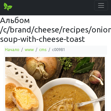
Альбом
/c/brand/cheese/recipes/onion
soup-with-cheese-toast
Начало
www
cms
c00981