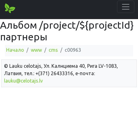
Альбом /project/${projectId}
партнеры
Начало
www
cms
c00963
© Lauku сelotajs, Ул. Калнциема 40, Рига LV-1083,
Латвия, тел.: +(371) 26433316, е-почта:
lauku@celotajs.lv