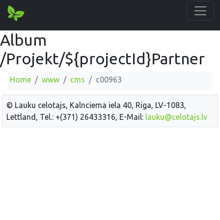
Album
/Projekt/${projectId}Partner
Home
www
cms
c00963
© Lauku celotajs, Kalnciema iela 40, Riga, LV-1083,
Lettland, Tel.: +(371) 26433316, E-Mail:
lauku@celotajs.lv