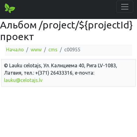
Альбом /project/${projectId}
проект
Начало
www
cms
c00955
© Lauku сelotajs, Ул. Калнциема 40, Рига LV-1083,
Латвия, тел.: +(371) 26433316, е-почта:
lauku@celotajs.lv