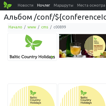
Новости
Ночлег
Маршруты
Места осмотра
Альбом /conf/${conferenceI
Начало
www
cms
c00899