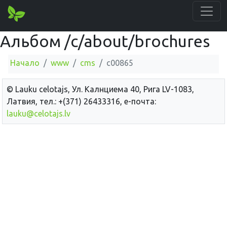
Альбом /c/about/brochures
Начало
www
cms
c00865
© Lauku сelotajs, Ул. Калнциема 40, Рига LV-1083,
Латвия, тел.: +(371) 26433316, е-почта:
lauku@celotajs.lv