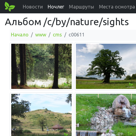
Новости
Ночлег
Маршруты
Места осмотра
Альбом /c/by/nature/sights
Начало
www
cms
c00611