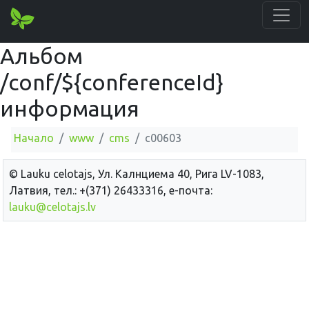
Альбом
/conf/${conferenceId}
информация
Начало
www
cms
c00603
© Lauku сelotajs, Ул. Калнциема 40, Рига LV-1083,
Латвия, тел.: +(371) 26433316, е-почта:
lauku@celotajs.lv