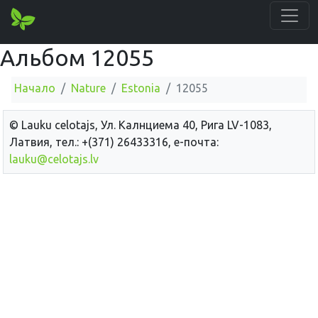
Альбом 12055
Начало
Nature
Estonia
12055
© Lauku сelotajs, Ул. Калнциема 40, Рига LV-1083,
Латвия, тел.: +(371) 26433316, е-почта:
lauku@celotajs.lv