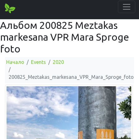
Альбом 200825 Meztakas
markesana VPR Mara Sproge
foto
Начало
Events
2020
200825_Meztakas_markesana_VPR_Mara_Sproge_foto