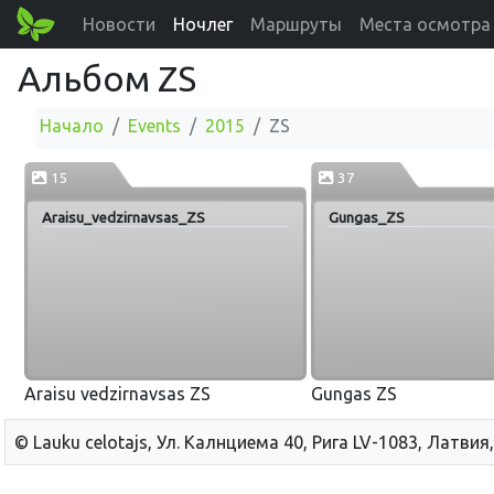
Новости
Ночлег
Маршруты
Места осмотра
Альбом ZS
Начало
Events
2015
ZS
15
37
Araisu_vedzirnavsas_ZS
Gungas_ZS
Araisu vedzirnavsas ZS
Gungas ZS
© Lauku сelotajs, Ул. Калнциема 40, Рига LV-1083, Латвия,