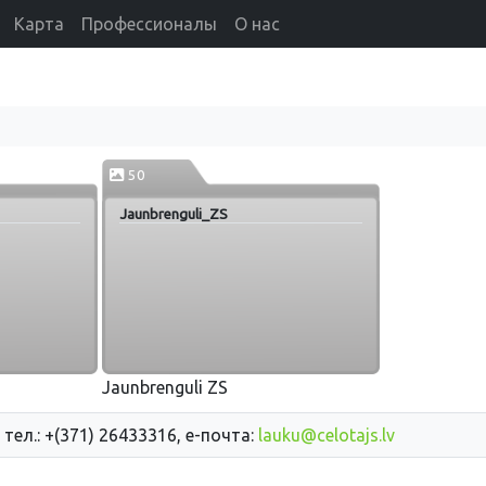
Карта
Профессионалы
О нас
50
Jaunbrenguli_ZS
Jaunbrenguli ZS
 тел.: +(371) 26433316, е-почта:
lauku@celotajs.lv