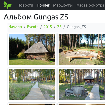
Новости
Ночлег
Маршруты
Места осмотра
Альбом Gungas ZS
Начало
Events
2015
ZS
Gungas_ZS