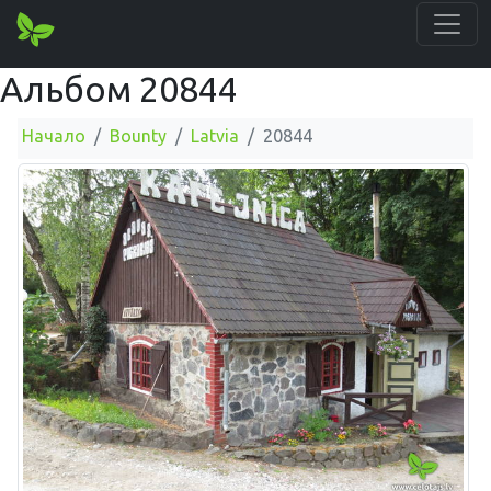
Альбом 20844
Начало
Bounty
Latvia
20844