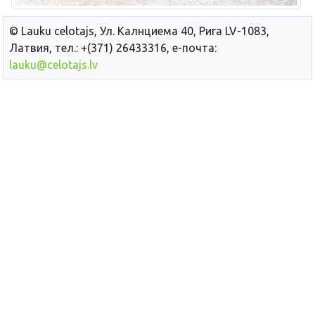
© Lauku сelotajs, Ул. Калнциема 40, Рига LV-1083,
Латвия, тел.: +(371) 26433316, е-почта:
lauku@celotajs.lv