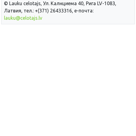
© Lauku сelotajs, Ул. Калнциема 40, Рига LV-1083,
Латвия, тел.: +(371) 26433316, е-почта:
lauku@celotajs.lv