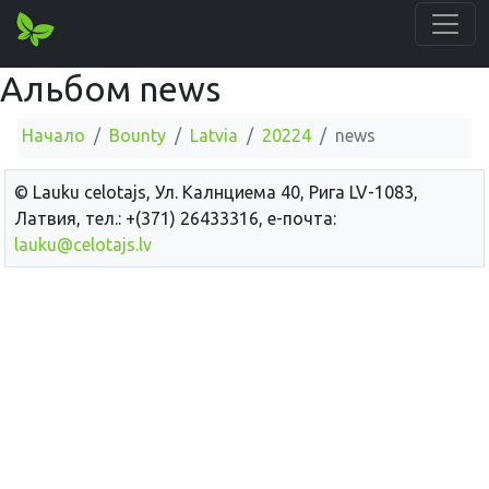
Альбом news
Начало
Bounty
Latvia
20224
news
© Lauku сelotajs, Ул. Калнциема 40, Рига LV-1083,
Латвия, тел.: +(371) 26433316, е-почта:
lauku@celotajs.lv