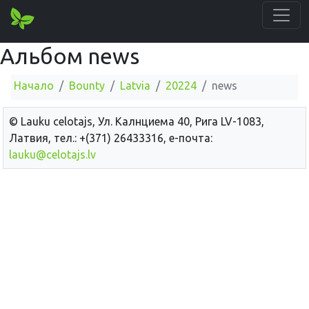
Альбом news
Начало
Bounty
Latvia
20224
news
© Lauku сelotajs, Ул. Калнциема 40, Рига LV-1083,
Латвия, тел.: +(371) 26433316, е-почта:
lauku@celotajs.lv