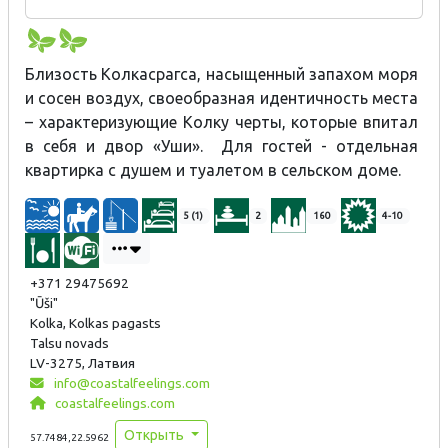
need transport to or from the local bus stop. The owners will
help to carry your baggage to your room. The lady of the house
prepares nourishing and healthy dishes.
Близость Колкасрагса, насыщенный запахом моря
и сосен воздух, своеобразная идентичность места
– характеризующие Колку черты, которые впитал
в себя и двор «Уши». Для гостей - отдельная
квартирка с душем и туалетом в сельском доме.
5 (1)
2
160
4-10
+371 29475692
"Ūši"
Kolka, Kolkas pagasts
Talsu novads
LV-3275, Латвия
info@coastalfeelings.com
coastalfeelings.com
Открыть
57.7484,22.5962