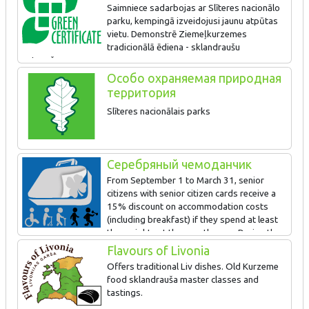
Saimniece sadarbojas ar Slīteres nacionālo
parku, kempingā izveidojusi jaunu atpūtas
vietu. Demonstrē Ziemeļkurzemes
tradicionālā ēdiena - sklandraušu
gatavošanas procesu.
Особо охраняемая природная
Uzstādīta jauna bioloģiskās attīrīšanas iekārta. Klientiem pieejami
территория
zirgi, kas apsaimnieko piekrastes pļavas, veicinot bioloģiskās
daudzveidības palielināšanos. Sadarbojas ar putnu vērotājiem.
Slīteres nacionālais parks
Izvietoti velostatīvi pie ēkas.
Серебряный чемоданчик
From September 1 to March 31, senior
citizens with senior citizen cards receive a
15% discount on accommodation costs
(including breakfast) if they spend at least
three nights at the guesthouse. During the
rest of the reason, cardholders can receive hiking poles for free,
Flavours of Livonia
as well as a 15% discount on rental of bicycles.
Offers traditional Liv dishes. Old Kurzeme
food sklandrauša master classes and
Guestrooms are on the first floor, but are not accommodated for
tastings.
guests with special needs. Contact the venue in advance if you