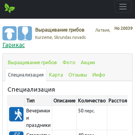
Нo
20039
Выращивание грибов
Латвия,
Kurzeme, Skrundas novads
Гарикас
Выращивание грибов
Фото
Акции
Специализация
Карта
Отзывы
Инфо
Специализация
Тип
Описание
Количество
Расстояние
Вечеринки
50
перс.
и
праздники
Семинары
40