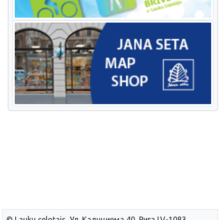
© Lauku сelotajs, Ул. Калнциема 40, Рига LV-1083,