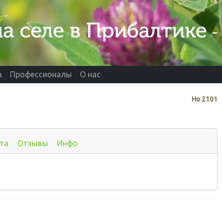
а
Профессионалы
О нас
Нo
2101
та
Отзывы
Инфо