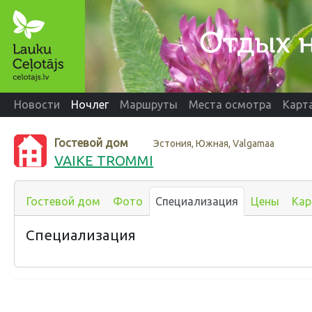
Новости
Ночлег
Маршруты
Места осмотра
Карт
Гостевой дом
Эстония, Южная, Valgamaa
VAIKE TROMMI
Гостевой дом
Фото
Специализация
Цены
Кар
Специализация