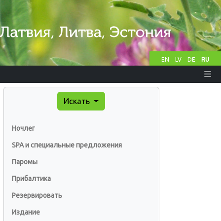
EN
LV
DE
RU
Искать
Ночлег
SPA и специальные предложения
Паромы
Прибалтика
Резервировать
Издание