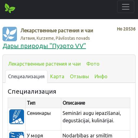
Нo
20536
Лекарственные растения и чаи
Латвия, Kurzeme, Pāvilostas novads
Дары природы "Пуэрто VV"
Лекарственные растения и чаи
Фото
Специализация
Карта
Отзывы
Инфо
Специализация
Тип
Описание
Семинары
Semināri augu iepazīšanai,
degustācijai, kulinārijai.
У моря
Nodarbības ar smiltīm