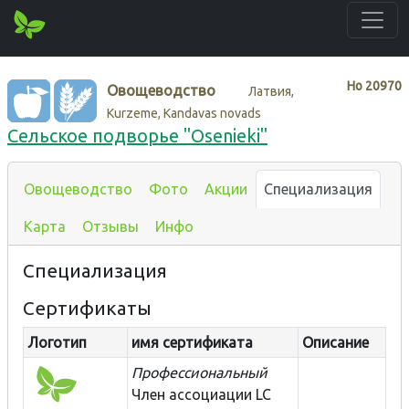
Нo
20970
Овощеводство
Латвия,
Kurzeme, Kandavas novads
Cельское подворье "Osenieki"
Овощеводство
Фото
Акции
Специализация
Карта
Отзывы
Инфо
Специализация
Сертификаты
Логотип
имя сертификата
Описание
Профессиональный
Член ассоциации LC