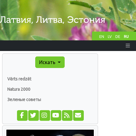
EN
LV
DE
RU
Искать
Vērts redzēt
Natura 2000
Зеленые советы