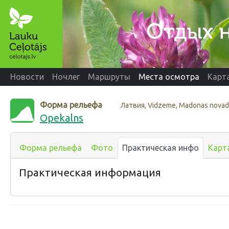
Новости
Ночлег
Маршруты
Места осмотра
Карт
Форма рельефа
Латвия, Vidzeme, Madonas nova
Opekalns
Форма рельефа
Фото
Практическая инфо
Карт
Практическая информация