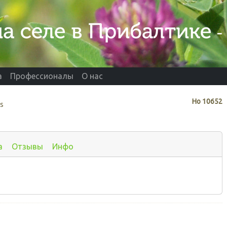
а
Профессионалы
О нас
Нo
10652
ds
а
Отзывы
Инфо