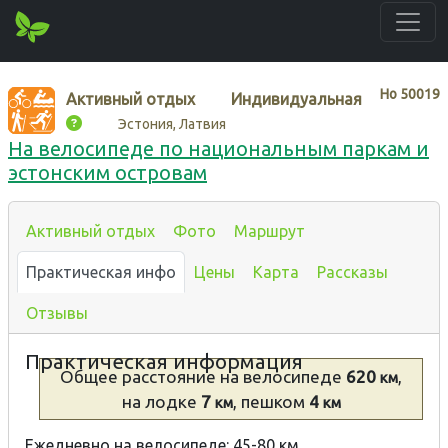
Нo
50019
Активный отдых
Индивидуальная
Эстония, Латвия
На велосипеде по национальным паркам и
эстонским островам
Активный отдых
Фото
Маршрут
Практическая инфо
Цены
Карта
Рассказы
Отзывы
Практическая информация
Общее расстояние
на велосипеде
620
,
км
на лодке
7
, пешком
4
км
км
Ежедневно на велосипеде: 45-80 км.