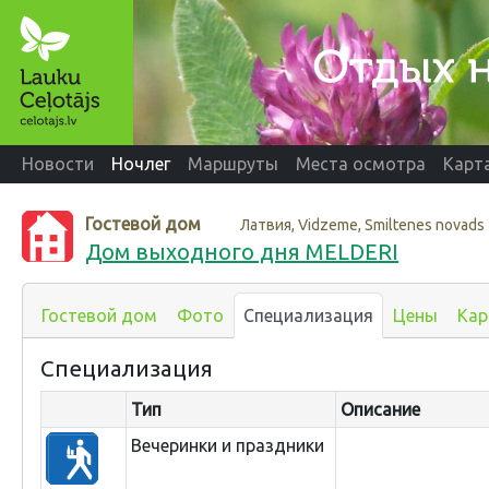
Новости
Ночлег
Маршруты
Места осмотра
Карт
Гостевой дом
Латвия, Vidzeme, Smiltenes novads
Дом выходного дня MELDERI
Гостевой дом
Фото
Специализация
Цены
Кар
Специализация
Тип
Описание
Вечеринки и праздники