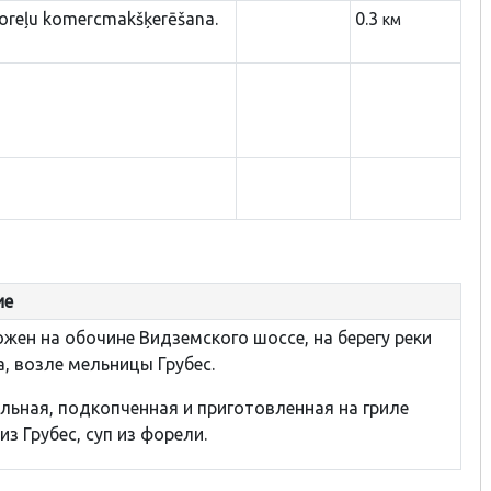
foreļu komercmakšķerēšana.
0.3
км
ие
жен на обочине Видземского шоссе, на берегу реки
, возле мельницы Грубес.
ьная, подкопченная и приготовленная на гриле
из Грубес, суп из форели.