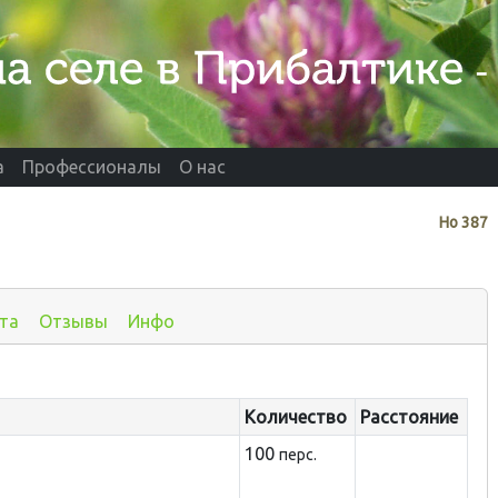
а
Профессионалы
О нас
Нo
387
та
Отзывы
Инфо
Количество
Расстояние
100
перс.