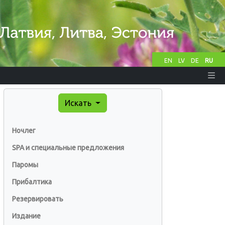
EN
LV
DE
RU
Искать
Ночлег
SPA и специальные предложения
Паромы
Прибалтика
Резервировать
Издание