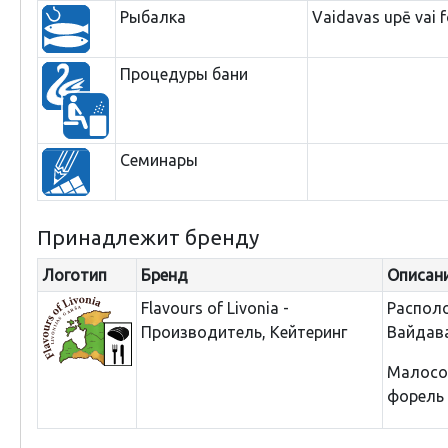
Рыбалка
Vaidavas upē vai 
Процедуры бани
Семинары
Принадлежит бренду
Логотип
Бренд
Описан
Flavours of Livonia -
Располо
Производитель, Кейтеринг
Вайдава
Малосол
форель 