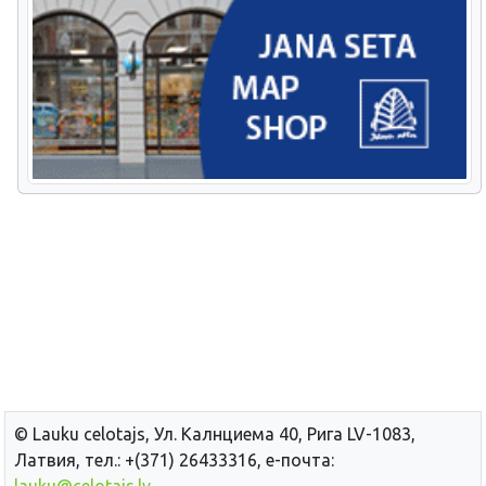
© Lauku сelotajs, Ул. Калнциема 40, Рига LV-1083,
Латвия, тел.: +(371) 26433316, е-почта:
lauku@celotajs.lv