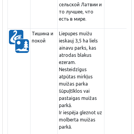
сельской Латвии и
то лучшее, что
есть в мире.
Тишина и
Liepupes muižu
покой
ieskauj 3,5 ha liels
ainavu parks, kas
atrodas blakus
ezeram.
Nesteidzīgus
atpūtas mirkļus
muižas parka
šūpuļtīklos vai
pastaigas muižas
parkā.
Ir iespēja gleznot uz
molberta muižas
parkā.