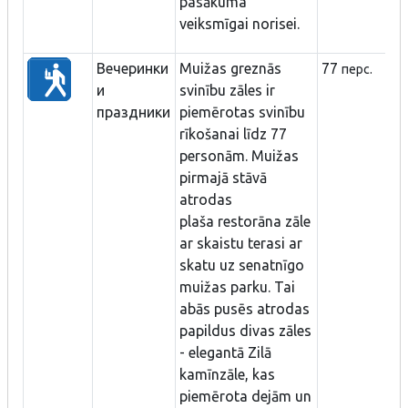
pasākuma
veiksmīgai norisei.
Вечеринки
Muižas greznās
77
перс.
и
svinību zāles ir
праздники
piemērotas svinību
rīkošanai līdz 77
personām. Muižas
pirmajā stāvā
atrodas
plaša restorāna zāle
ar skaistu terasi ar
skatu uz senatnīgo
muižas parku. Tai
abās pusēs atrodas
papildus divas zāles
- elegantā Zilā
kamīnzāle, kas
piemērota dejām un