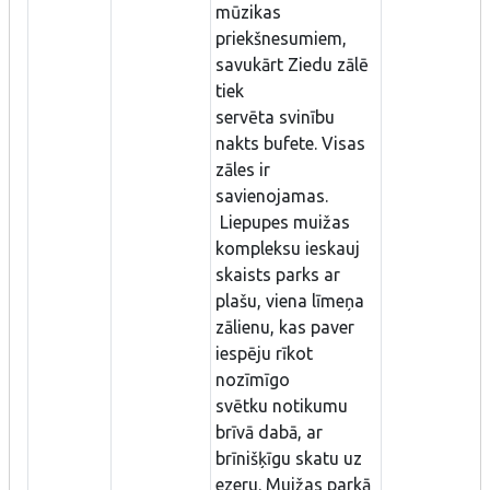
mūzikas
priekšnesumiem,
savukārt Ziedu zālē
tiek
servēta svinību
nakts bufete. Visas
zāles ir
savienojamas.
Liepupes muižas
kompleksu ieskauj
skaists parks ar
plašu, viena līmeņa
zālienu, kas paver
iespēju rīkot
nozīmīgo
svētku notikumu
brīvā dabā, ar
brīnišķīgu skatu uz
ezeru. Muižas parkā