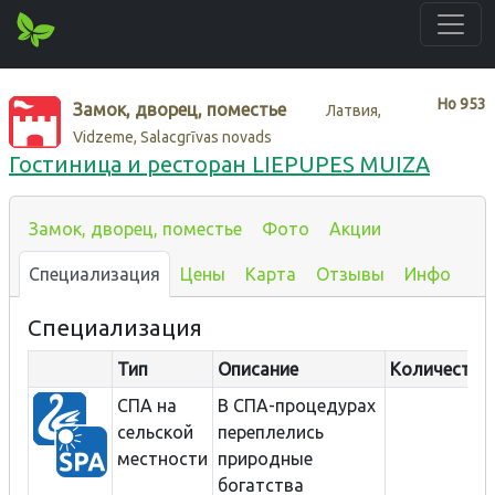
Нo
953
Замок, дворец, поместье
Латвия,
Vidzeme, Salacgrīvas novads
Гостиница и ресторан LIEPUPES MUIZA
Замок, дворец, поместье
Фото
Акции
Специализация
Цены
Карта
Отзывы
Инфо
Специализация
Тип
Описание
Количество
СПА на
В СПА-процедурах
сельской
переплелись
местности
природные
богатства