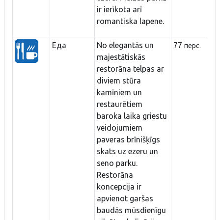
ir ierīkota arī
romantiska lapene.
Еда
No elegantās un
77
перс.
majestātiskās
restorāna telpas ar
diviem stūra
kamīniem un
restaurētiem
baroka laika griestu
veidojumiem
paveras brīnišķīgs
skats uz ezeru un
seno parku.
Restorāna
koncepcija ir
apvienot garšas
baudās mūsdienīgu