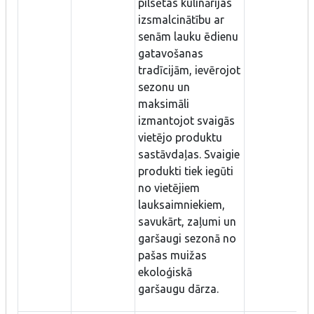
pilsētas kulinārijas
izsmalcinātību ar
senām lauku ēdienu
gatavošanas
tradīcijām, ievērojot
sezonu un
maksimāli
izmantojot svaigās
vietējo produktu
sastāvdaļas. Svaigie
produkti tiek iegūti
no vietējiem
lauksaimniekiem,
savukārt, zaļumi un
garšaugi sezonā no
pašas muižas
ekoloģiskā
garšaugu dārza.