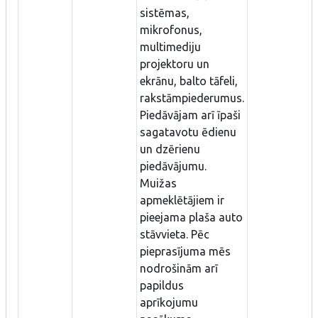
sistēmas,
mikrofonus,
multimediju
projektoru un
ekrānu, balto tāfeli,
rakstāmpiederumus.
Piedāvājam arī īpaši
sagatavotu ēdienu
un dzērienu
piedāvājumu.
Muižas
apmeklētājiem ir
pieejama plaša auto
stāvvieta. Pēc
pieprasījuma mēs
nodrošinām arī
papildus
aprīkojumu