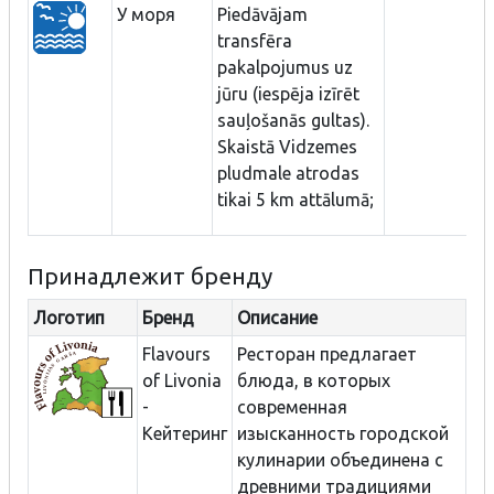
У моря
Piedāvājam
transfēra
pakalpojumus uz
jūru (iespēja izīrēt
sauļošanās gultas).
Skaistā Vidzemes
pludmale atrodas
tikai 5 km attālumā;
Принадлежит бренду
Логотип
Бренд
Описание
Flavours
Ресторан предлагает
of Livonia
блюда, в которых
-
современная
Кейтеринг
изысканность городской
кулинарии объединена с
древними традициями