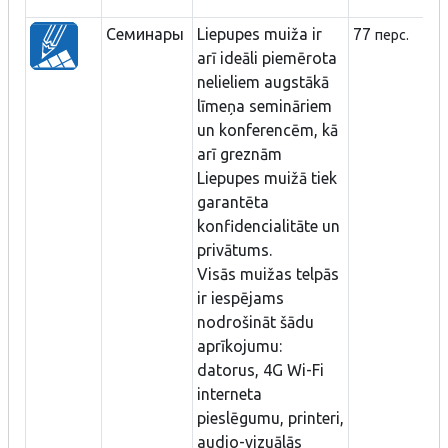
Семинары
Liepupes muiža ir
77
перс.
arī ideāli piemērota
nelieliem augstākā
līmeņa semināriem
un konferencēm, kā
arī greznām
Liepupes muižā tiek
garantēta
konfidencialitāte un
privātums.
Visās muižas telpās
ir iespējams
nodrošināt šādu
aprīkojumu:
datorus, 4G Wi-Fi
interneta
pieslēgumu, printeri,
audio-vizuālās