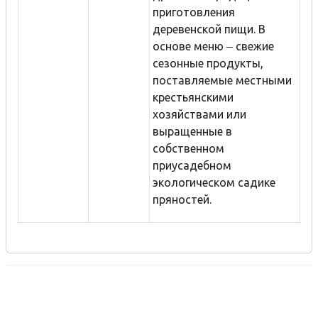
приготовления
деревенской пищи. В
основе меню ‒ свежие
сезонные продукты,
поставляемые местными
крестьянскими
хозяйствами или
выращенные в
собственном
приусадебном
экологическом садике
пряностей.