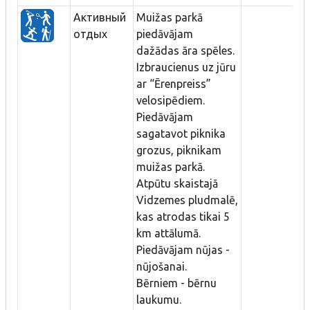
Активный
Muižas parkā
отдых
piedāvājam
dažādas āra spēles.
Izbraucienus uz jūru
ar “Ērenpreiss”
velosipēdiem.
Piedāvājam
sagatavot piknika
grozus, piknikam
muižas parkā.
Atpūtu skaistajā
Vidzemes pludmalē,
kas atrodas tikai 5
km attālumā.
Piedāvājam nūjas -
nūjošanai.
Bērniem - bērnu
laukumu.