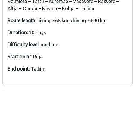
Valmiera – Tartu – Kuremäe – Vasavere – Rakvere –
Altja – Oandu – Käsmu – Kolga – Tallinn
Route length:
hiking: ~68 km; driving: ~630 km
Duration:
10 days
Difficulty level:
medium
Start point:
Riga
End point:
Tallinn