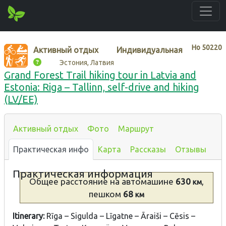
Нo
50220
Активный отдых
Индивидуальная
Эстония, Латвия
Grand Forest Trail hiking tour in Latvia and
Estonia: Riga – Tallinn, self-drive and hiking
(LV/EE)
Активный отдых
Фото
Маршрут
Практическая инфо
Карта
Рассказы
Отзывы
Практическая информация
Общее расстояние
на автомашине
630
,
км
пешком
68
км
Itinerary:
Rīga – Sigulda – Līgatne – Āraiši – Cēsis –