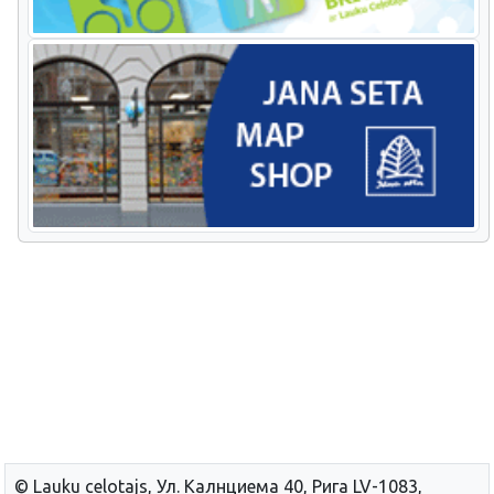
© Lauku сelotajs, Ул. Калнциема 40, Рига LV-1083,