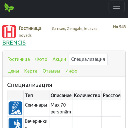
Нo
548
Гостиница
Латвия, Zemgale, Iecavas
novads
BRENCIS
Гостиница
Фото
Акции
Специализация
Цены
Карта
Отзывы
Инфо
Специализация
Тип
Описание
Количество
Расстояние
Семинары
Max 70
personām
Вечеринки
и