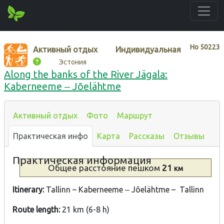
Нo
50223
Активный отдых
Индивидуальная
Эстония
Along the banks of the River Jägala:
Kaberneeme ‒ Jõelähtme
Активный отдых
Фото
Маршрут
Практическая инфо
Карта
Рассказы
Отзывы
Практическая информация
Общее расстояние
пешком
21
км
Itinerary:
Tallinn – Kaberneeme ‒ Jõelähtme – Tallinn
Route length:
21 km (6-8 h)