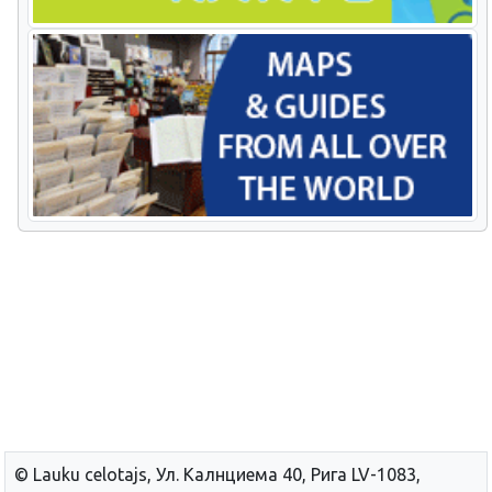
© Lauku сelotajs, Ул. Калнциема 40, Рига LV-1083,