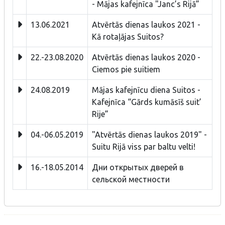
- Mājas kafejnīca "Janc’s Rijā”
13.06.2021
Atvērtās dienas laukos 2021 -
Kā rotaļājas Suitos?
22.-23.08.2020
Atvērtās dienas laukos 2020 -
Ciemos pie suitiem
24.08.2019
Mājas kafejnīcu diena Suitos -
Kafejnīca “Gārds kumāsīš suit’
Rije”
04.-06.05.2019
"Atvērtās dienas laukos 2019" -
Suitu Rijā viss par baltu velti!
16.-18.05.2014
Дни открытых дверей в
сельской местности