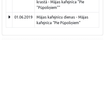
krastā - Mājas kafejnīca "Pie
"Pūpoliņiem""
01.06.2019
Mājas kafejnīcu dienas - Mājas
kafejnīca “Pie Pūpoliņiem”