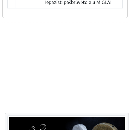
Iepazīsti pašbrūvēto alu MIGLĀ!