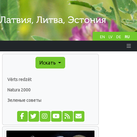
EN
LV
DE
RU
Искать
Vērts redzēt
Natura 2000
Зеленые советы