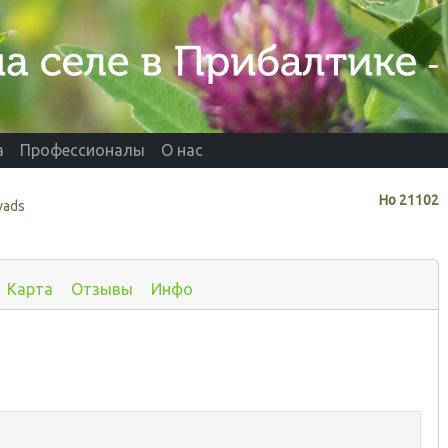
а
Профессионалы
О нас
Нo
21102
vads
Карта
Отзывы
Инфо