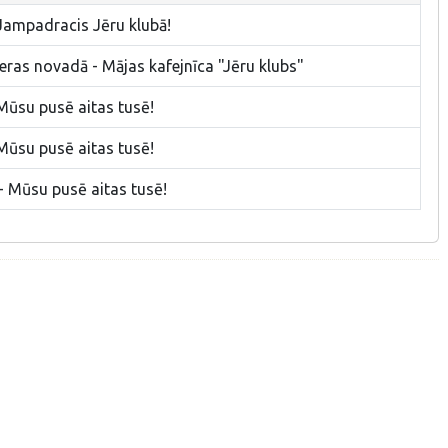
Jampadracis Jēru klubā!
eras novadā - Mājas kafejnīca "Jēru klubs"
Mūsu pusē aitas tusē!
Mūsu pusē aitas tusē!
- Mūsu pusē aitas tusē!