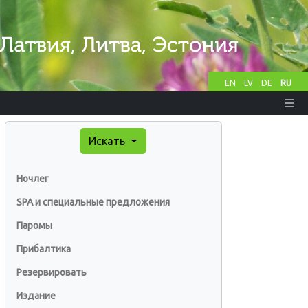
EN
LV
DE
RU
Искать
Ночлег
SPA и специальные предложения
Паромы
Прибалтика
Резервировать
Издание