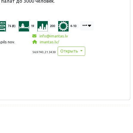
 палат до 3000 человек.
76 (8)
19
200
4-10
info@imantas.lv
pils nov.
imantas.lv/
Открыть
56.9740,21.3439