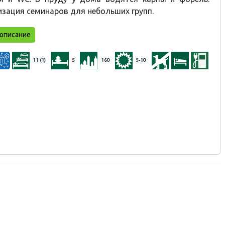
зация семинаров для небольших групп.
описание
11 (1)
5
160
5-10