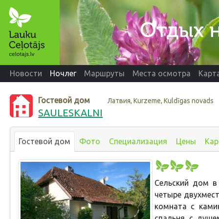
Новости
Ночлег
Маршруты
Места осмотра
Карт
Гостевой дом
Латвия, Kurzeme, Kuldīgas novads
SAULESKALNI
Гостевой дом
Фото
Специализация
Цены
Кар
Сельский дом в
четыре двухмес
комната с ками
спальня с душе