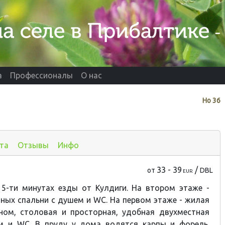
а
Профессионалы
О нас
Нo
36
та
Отзывы
Инфо
33 - 39
/
от
DBL
EUR
 5-ти минутах езды от Кулдиги. На втором этаже -
тных спальни с душем и
WC
. На первом этаже - жилая
ном, столовая и просторная, удобная двухместная
м и WC. В пруду у дома водятся карпы и форель.