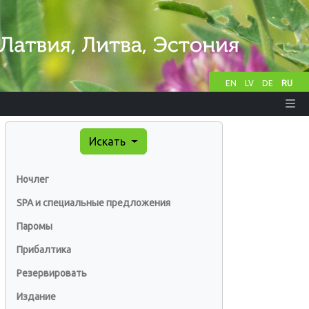
EN
LV
DE
RU
Искать
Ночлег
SPA и специальные предложения
Паромы
Прибалтика
Резервировать
Издание