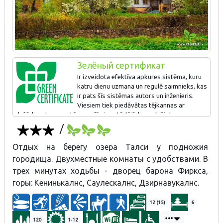
Зелёный сертификат
Ir izveidota efektīva apkures sistēma, kuru
katru dienu uzmana un regulē saimnieks, kas
ir pats šīs sistēmas autors un inženieris.
Viesiem tiek piedāvātas tējkannas ar
dažādiem temperatūras režīmiem, tādējādi saudzējot
elektroenerģiju.
/
Sadarbojas ar vietējiem uzņēmējiem, kas piedāvā izjādes ar
Отдых на берегу озера Талси у подножия
zirgiem. Ir efektivizēta uzņēmuma apgaismes sistēma.
городища. Двухместные комнаты с удобствами. В
Jauna labiekārtota atpūtas vieta viesiem ar skatu uz Talsu
трех минутах ходьбы - дворец барона Фиркса,
vecpilsētu.
горы: Кенинькалнс, Саулескалнс, Дзирнавукалнс.
12 (15)
6
120
1-12