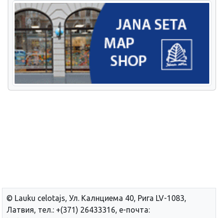
© Lauku сelotajs, Ул. Калнциема 40, Рига LV-1083,
Латвия, тел.: +(371) 26433316, е-почта: