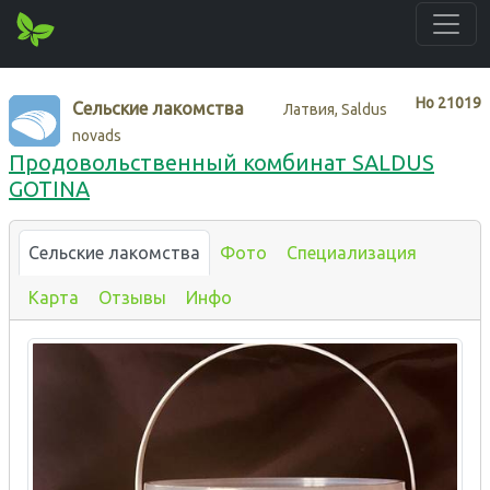
Нo
21019
Сельские лакомства
Латвия, Saldus
novads
Продовольственный комбинат SALDUS
GOTINA
Сельские лакомства
Фото
Специализация
Карта
Отзывы
Инфо