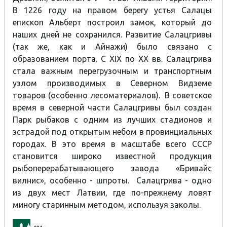
В 1226 году на правом берегу устья Салацы
епископ Альберт построил замок, который до
наших дней не сохранился. Развитие Салацгривы
(так же, как и Айнажи) было связано с
образованием порта. С XIX по XX вв. Салацгрива
стала важным перегрузочным и транспортным
узлом производимых в Северном Видземе
товаров (особенно лесоматериалов). В советское
время в северной части Салацгривы был создан
Парк рыбаков с одним из лучших стадионов и
эстрадой под открытым небом в провинциальных
городах. В это время в масштабе всего СССР
становится широко известной продукция
рыбоперерабатывающего завода «Бривайс
вилнис», особенно - шпроты. Салацгрива - одно
из двух мест Латвии, где по-прежнему ловят
миногу старинным методом, используя заколы.