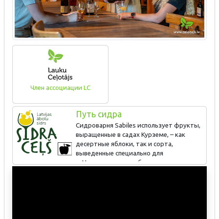
Член ассоциации LC
Путь сидра
Сидроварня Sabiles использует фрукты,
выращенные в садах Курземе, – как
десертные яблоки, так и сорта,
выведенные специально для
производства сидра. Насыщенные, но обладающие свежим
вкусом игристые сорта сидра с добавками и без, горячий
негазированный сидр и коктейли из сидра. Экскурсия
на производство.