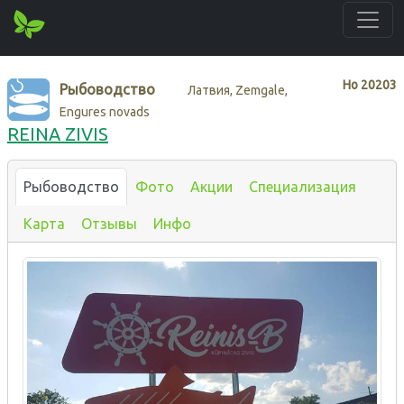
Нo
20203
Рыбоводство
Латвия, Zemgale,
Engures novads
REINA ZIVIS
Рыбоводство
Фото
Акции
Специализация
Карта
Отзывы
Инфо