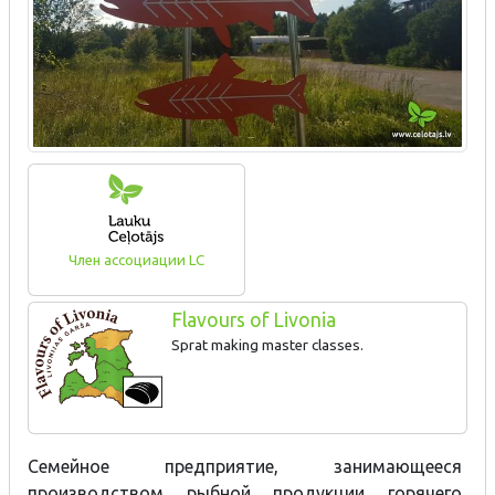
Член ассоциации LC
Flavours of Livonia
Sprat making master classes.
Семейное предприятие, занимающееся
производством рыбной продукции горячего