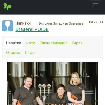
Нo
22033
Напитки
Эстония, Западная, Saaremaa
Brauerei PÖIDE
Напитки
Фото
Специализация
Карта
Отзывы
Инфо